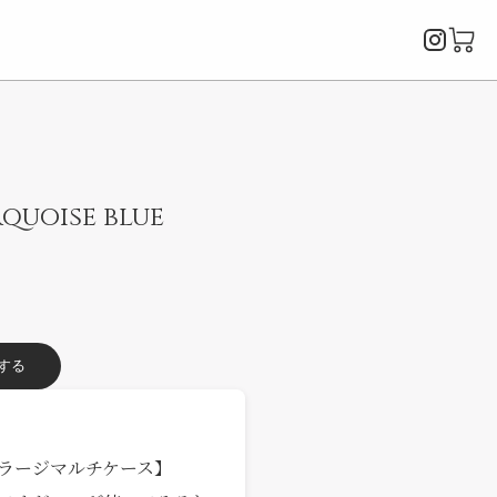
Instagr
カ
ー
ト
を
開
く
rquoise blue
クリックで拡大
する
ラージマルチケース】