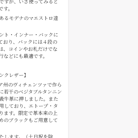
ですが、いざ使ってみると
です。
あるモデナのマエストロ達
ント・インナー・バックに
ており、バックには４段の
は、コインやお札だけでな
行などにも最適です。
ンクレザー】
ア州のヴィチェンツァで作ら
に若干のベジタブルタンニン
級牛革に押しました。また
用しており、エトープ・タ
ります。限定で革本来の上
めのブラックもご用意して
たします。（土日祝を除