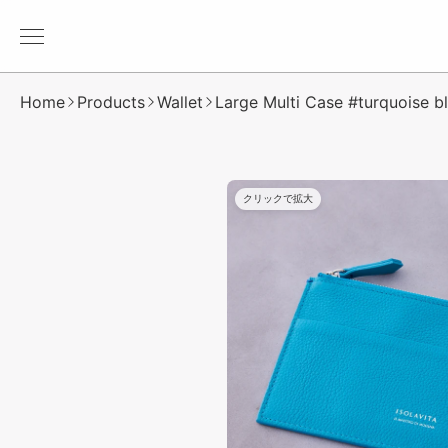
メ
ニ
ュ
Home
Products
Wallet
Large Multi Case #turquoise b
ー
を
開
く
クリックで拡大