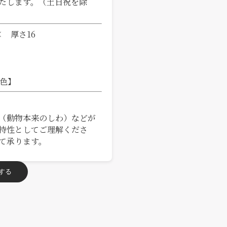
たします。（土日祝を除
× 厚さ16
4色】
（動物本来のしわ）などが
特性としてご理解くださ
て承ります。
する