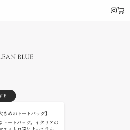
Instagr
カ
ー
ト
を
開
く
lean blue
クリックで拡大
する
大きめのトートバッグ】
なトートバッグ。イタリアの
マエストロ達によって作ら