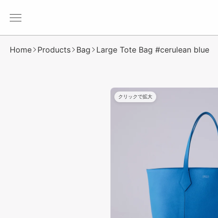
メ
ニ
ュ
Home
Products
Bag
Large Tote Bag #cerulean blue
ー
を
開
く
クリックで拡大