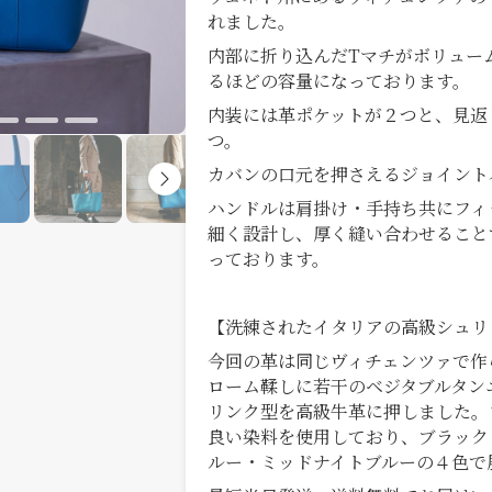
れました。
内部に折り込んだTマチがボリュー
るほどの容量になっております。
内装には革ポケットが２つと、見返
つ。
カバンの口元を押さえるジョイント
ハンドルは肩掛け・手持ち共にフィ
細く設計し、厚く縫い合わせること
っております。
【洗練されたイタリアの高級シュリ
今回の革は同じヴィチェンツァで作
ローム鞣しに若干のベジタブルタン
リンク型を高級牛革に押しました。
良い染料を使用しており、ブラック
ルー・ミッドナイトブルーの４色で