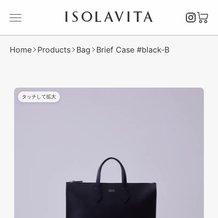
ISOLAVITA
Instagr
カ
メ
ー
ニ
ト
ュ
を
Home
Products
Bag
Brief Case #black-B
ー
開
を
く
開
く
タッチして拡大
タ