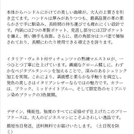
本体からハンドルにかけての美しい曲線が、大人の上質さを引
き立てます。ハンドルは厚みがありつつも、最高品質の革の柔
らかさで手に馴染み、長時間の持ち運びでも疲れにくい設計で
す。内装には2つの革製ポケット、見返し部分にはZIPポケット
を備え、使い勝手も抜群。さらに、底の角部分はコパ塗で補強
されており、
長期にわたり使用できる頑丈さを誇ります。
イタリア・ヴェネト州ヴィチェンツァの熟練マエストロが、一
つひとつ丁寧に仕上げています。繊細なクローム鞣しに、わず
かなベジタブルタンニンを加えることで、深みのあるシュリンク
加工を実現。これにより、高級感と柔らかな手触りを両立し、
発色の美しさはイタリアンレザーならではの魅力です。カラー
は、ブラック、ミッドナイトブルー、そして限定色のセミアニリ
ン染めブラックの3色展開。
デザイン、機能性、強度のすべてに妥協せず仕上げたこのブリー
フケースは、大人のビジネスマンにこそふさわしい逸品です。
最短当日発送、送料無料でお届けいたします。（土日祝を除
く）